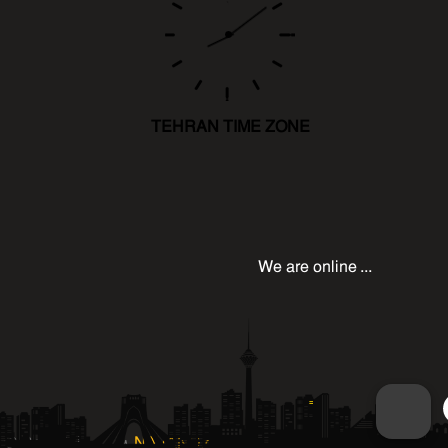
فیلمبرداری و
ادیت و
موزیک و غیره
را برای شما
فراهم کنند.
TEHRAN TIME ZONE
در صورتیکه
نیازمند تولید
محتوای خلاق
هستید که
We are online ...
ذهن مشتری
را درگیر کند
حتما با شرکت
تبلیغاتی
اینکار را انجام
دهید. کارهایی
© Copyright 2018
NAVAND.co